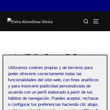
Saltar
Buscar:
al
ALTERN
contenido
ActiFolio:
Repte 3: Donant
sentit a les imatges
Utilizamos
cookies
propias y de terceros para
poder ofrecerte correctamente todas las
funcionalidades del sitio web, con fines analíticos
Repte 3: Donant sentit a les imatges
y para mostrarte publicidad personalizada de
acuerdo con un perfil elaborado a partir de tus
hábitos de navegación. Puedes aceptar, rechazar
o configurar tus preferencias haciendo clic abajo,