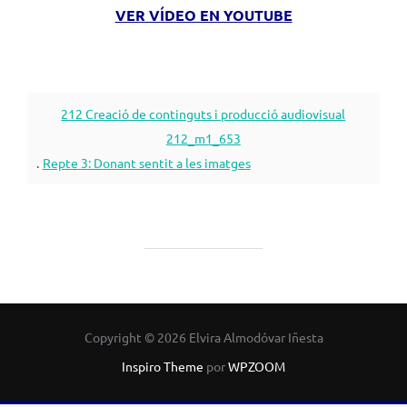
VER VÍDEO EN YOUTUBE
212 Creació de continguts i producció audiovisual
212_m1_653
.
Repte 3: Donant sentit a les imatges
Copyright © 2026 Elvira Almodóvar Iñesta
Inspiro Theme
por
WPZOOM