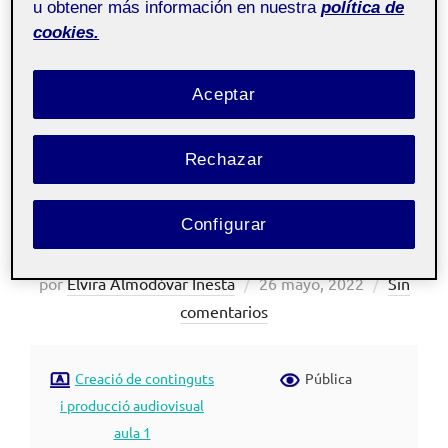
u obtener más información en nuestra
política de
cookies.
Aceptar
Rechazar
Configurar
Entrega Guión Reto 3
Publicado
por
Elvira Almodóvar Iñesta
26 mayo, 2022
Sin
el
comentarios
Creació de continguts
Pública
i producció audiovisual
aula 1