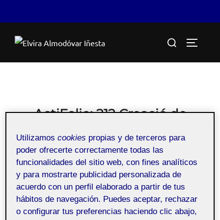
Saltar
Buscar:
al
ALTERN
contenido
ActiFolio:
212 Creació de
continguts i producció
Utilizamos
cookies
propias y de terceros para
audiovisual 212_m1_653
poder ofrecerte correctamente todas las
funcionalidades del sitio web, con fines analíticos
y para mostrarte publicidad personalizada de
acuerdo con un perfil elaborado a partir de tus
Creació de continguts i producció audiovisual
hábitos de navegación. Puedes aceptar, rechazar
o configurar tus preferencias haciendo clic abajo,